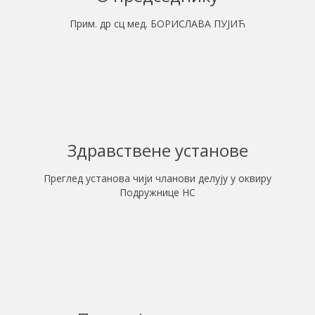
Прим. др сц мед. БОРИСЛАВА ПУЈИЋ
Здравствене установе
Преглед установа чији чланови делују у оквиру
Подружнице НС