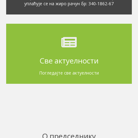
уплаћује се на жиро рачун бр: 340-1862-67
Све актуелности
Погледајте све актуелности
О председнику