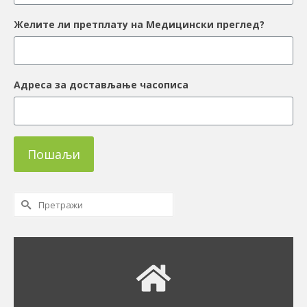
Желите ли претплату на Медицински преглед?
Адреса за достављање часописа
Пошаљи
Сеарцх
фор: