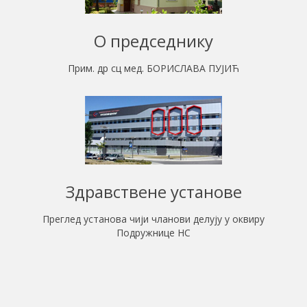
О председнику
Прим. др сц мед. БОРИСЛАВА ПУЈИЋ
Здравствене установе
Преглед установа чији чланови делују у оквиру
Подружнице НС