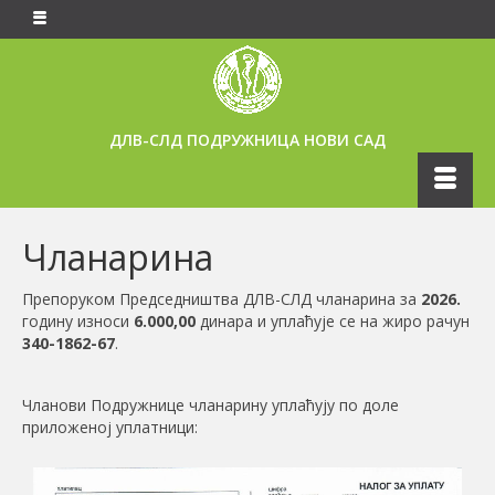
ДЛВ-СЛД ПОДРУЖНИЦА НОВИ САД
Чланарина
Препоруком Председништва ДЛВ-СЛД чланарина за
2026.
годину износи
6.000,00
динара и уплаћује се на жиро рачун
340-1862-67
.
Чланови Подружнице чланарину уплаћују по доле
приложеној уплатници: