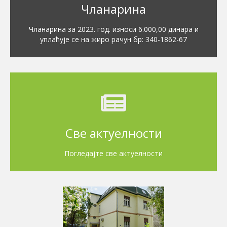
Чланарина
Чланарина за 2023. год. износи 6.000,00 динара и
уплаћује се на жиро рачун бр: 340-1862-67
Све актуелности
Погледајте све актуелности