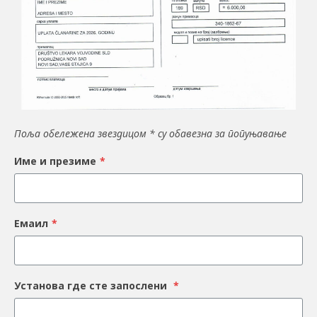
Поља обележена звездицом * су обавезна за попуњавање
Име и презиме
*
Емаил
*
Установа где сте запослени
*