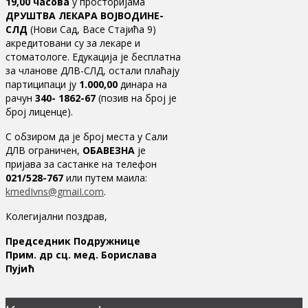
19,00 часова
у просторијама
ДРУШТВА ЛЕКАРА ВОЈВОДИНЕ-
СЛД
(Нови Сад, Васе Стајића 9)
акредитовани су за лекаре и
стоматологе. Едукација је бесплатна
за чланове ДЛВ-СЛД, остали плаћају
партиципаци ју
1.000,00
динара на
рачун
340- 1862-67
(позив на број је
број лиценце).
С обзиром да је број места у Сали
ДЛВ ограничен,
ОБАВЕЗНА
је
пријава за састанке на телефон
021/528-767
или путем маила:
kmedIvns@gmaiI.com
.
Колегијални поздрав,
Председник Подружнице
Прим. др сц. мед. Борислава
Пујић