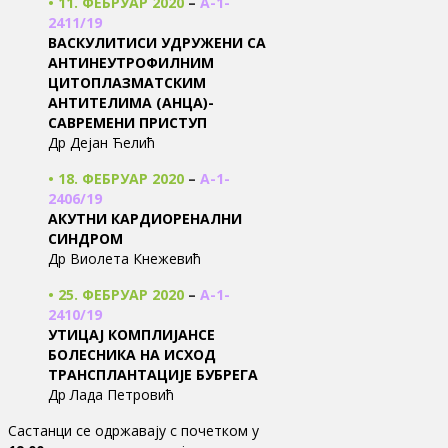
• 11. ФЕБРУАР 2020
–
А-1-
2411/19
ВАСКУЛИТИСИ УДРУЖЕНИ СА
АНТИНЕУТРОФИЛНИМ
ЦИТОПЛАЗМАТСКИМ
АНТИТЕЛИМА (АНЦА)-
САВРЕМЕНИ ПРИСТУП
Др Дејан Ћелић
• 18. ФЕБРУАР 2020
–
А-1-
2406/19
АКУТНИ КАРДИОРЕНАЛНИ
СИНДРОМ
Др Виолета Кнежевић
• 25. ФЕБРУАР 2020
–
А-1-
2410/19
УТИЦАЈ КОМПЛИЈАНСЕ
БОЛЕСНИКА НА ИСХОД
ТРАНСПЛАНТАЦИЈЕ БУБРЕГА
Др Лада Петровић
Састанци се одржавају с почетком у