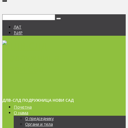
Сеарцх
фор:
ЛАТ
ЋИР
ДЛВ-СЛД ПОДРУЖНИЦА НОВИ САД
Почетна
О нама
О председнику
Органи и тела