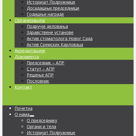
Историјат Подружнице
Досадашњи председници
Годишње награде
Организација
Подручје деловања
Здравствене установе
Актив стоматолога Новог Сада
Актив Сремских Карловаца
Акредитације
Документа
Председник – АПР
Статут – АПР
Решење АПР
Пословник
Контакт
Почетна
О нама
О председнику
Органи и тела
Историјат Подружнице