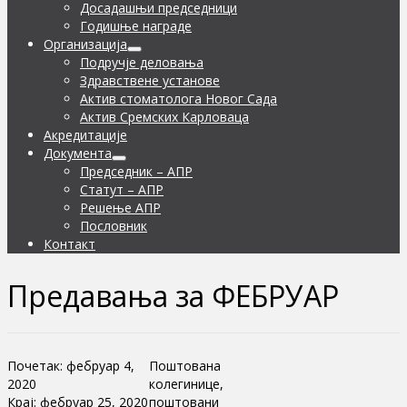
Досадашњи председници
Годишње награде
Организација
Подручје деловања
Здравствене установе
Актив стоматолога Новог Сада
Актив Сремских Карловаца
Акредитације
Документа
Председник – АПР
Статут – АПР
Решење АПР
Пословник
Контакт
Предавања за ФЕБРУАР
Почетак:
фебруар 4,
Поштована
2020
колегинице,
Крај:
фебруар 25, 2020
поштовани