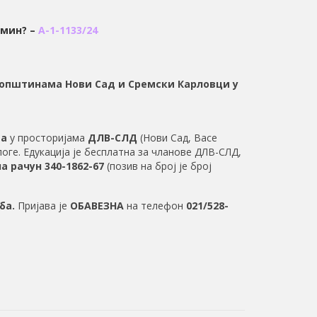
амин? –
А-1-1133/24
општинама Нови Сад и Сремски Карловци у
ва
у просторијама
ДЛВ-СЛД
(Нови Сад, Васе
логе. Едукација је бесплатна за чланове ДЛВ-СЛД,
а рачун
340-1862-67
(позив на број је број
оба.
Пријава је
ОБАВЕЗНА
на телефон
021/528-