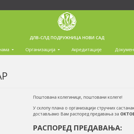
ДЛВ-СЛД ПОДРУЖНИЦА НОВИ САД
нама
Организација
Акредитације
Докумен
АР
Поштована колегинице, поштовани колеге!
У склопу плана о организацији стручних састан
достављамо Вам распоред предавања за
ОКТО
РАСПОРЕД ПРЕДАВАЊА: