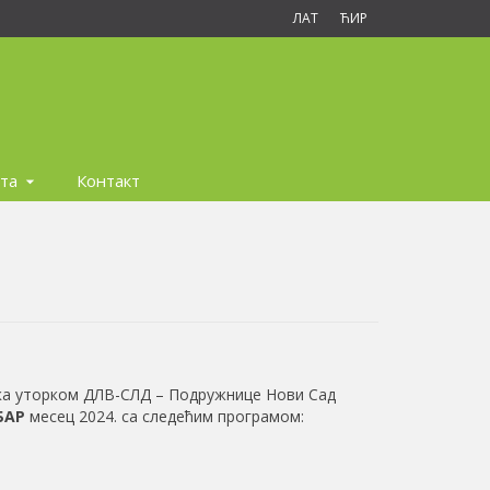
ЛАТ
ЋИР
та
Контакт
ака уторком ДЛВ-СЛД – Подружнице Нови Сад
БАР
месец 2024. са следећим програмом: