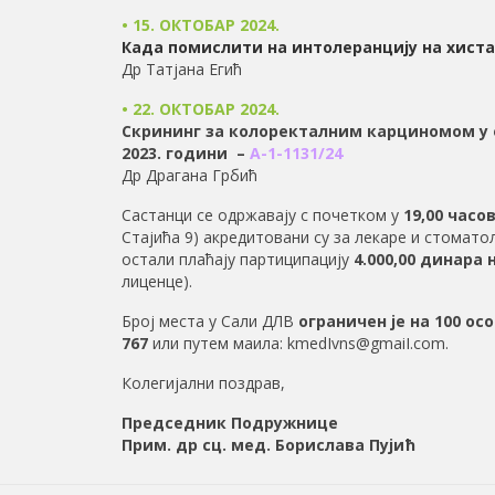
• 15. ОКТОБАР 2024.
Када помислити на интолеранцију на хист
Др Татјана Егић
• 22. ОКТОБАР 2024.
Скрининг за колоректалним карциномом у 
2023. години –
А-1-1131/24
Др Драгана Грбић
Састанци се одржавају с почетком у
19,00 часо
Стајића 9) акредитовани су за лекаре и стомато
остали плаћају партиципацију
4.000,00
динара н
лиценце).
Број места у Сали ДЛВ
ограничен је на 100 ос
767
или путем маила:
kmedIvns@gmaiI.com
.
Колегијални поздрав,
Председник Подружнице
Прим. др сц. мед. Борислава Пујић