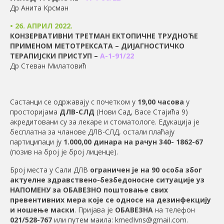
Др Анита Крсман
• 26. АПРИЛ 2022.
КОНЗЕРВАТИВНИ ТРЕТМАН ЕКТОПИЧНЕ ТРУДНОЋЕ
ПРИМЕНОМ МЕТОТРЕКСАТА – ДИЈАГНОСТИЧКО
ТЕРАПИЈСКИ ПРИСТУП
–
А-1-91/22
Др Стеван Милатовић
Састанци се одржавају с почетком у
19,00 часова
у
просторијама
ДЛВ-СЛД
(Нови Сад, Васе Стајића 9)
акредитовани су за лекаре и стоматологе. Едукација је
бесплатна за чланове ДЛВ-СЛД, остали плаћају
партиципаци ју
1.000,00
динара на рачун
340- 1862-67
(позив на број је број лиценце).
Број места у Сали ДЛВ
ограничен је на 90 особа због
актуелне здравствено-безбедоносне ситуације уз
НАПОМЕНУ за ОБАВЕЗНО поштовање свих
превентивних мера које се односе на дезинфекцију
и ношење маски
. Пријава је
ОБАВЕЗНА
на телефон
021/528-767
или путем маила:
kmedIvns@gmaiI.com
.