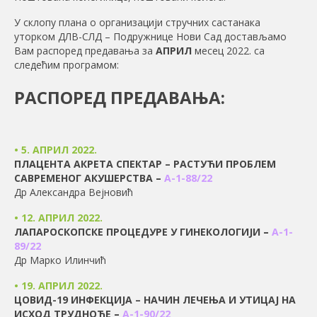
У склопу плана о организацији стручних састанака
уторком ДЛВ-СЛД – Подружнице Нови Сад достављамо
Вам распоред предавања за
АПРИЛ
месец 2022. са
следећим програмом:
РАСПОРЕД ПРЕДАВАЊА:
• 5. АПРИЛ 2022.
ПЛАЦЕНТА АКРЕТА СПЕКТАР – РАСТУЋИ ПРОБЛЕМ
САВРЕМЕНОГ АКУШЕРСТВА
–
А-1-88/22
Др Александра Вејновић
• 12. АПРИЛ 2022.
ЛАПАРОСКОПСКЕ ПРОЦЕДУРЕ У ГИНЕКОЛОГИЈИ
–
А-1-
89/22
Др Марко Илинчић
• 19. АПРИЛ 2022.
ЦОВИД-19 ИНФЕКЦИЈА – НАЧИН ЛЕЧЕЊА И УТИЦАЈ НА
ИСХОД ТРУДНОЋЕ
–
А-1-90/22